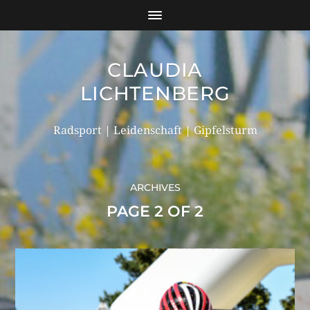
CLAUDIA
LICHTENBERG
Radsport | Leidenschaft | Gipfelsturm
ARCHIVES
PAGE 2 OF 2